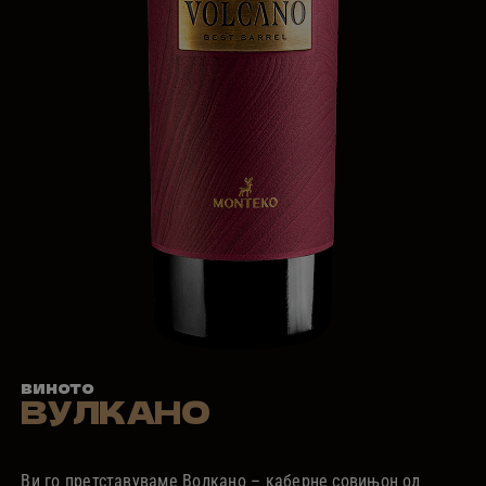
виното
ВУЛКАНО
Ви го претставуваме Волкано – каберне совињон од