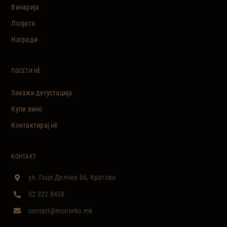
Винарија
Лозјата
Награди
ПОСЕТИ НÈ
Закажи дегустација
Купи вино
Контактирај нè
КОНТАКТ
ул. Гоце Делчев бб, Кратово
02 322 8458
contact@monteko.mk