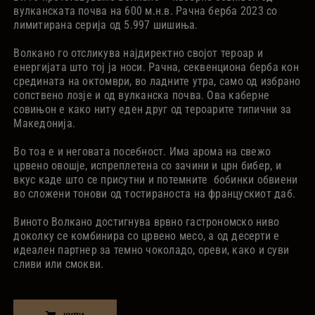
вулканската почва на 600 м.н.в. Рачна берба 2023 со
лимитирана серија од 5.997 шишиња.
Волкано го отсликува најдиректно својот тероар и
енергијата што тој ја носи. Рачна, секвенциона берба кон
средината на октомври, во ладните утра, само од избрано
сопствено лозје и од вулканска почва. Oва каберне
совињон е како ниту еден друг од тероарите типични за
Македонија.
Во тоа е и неговата посебност. Има арома на свежо
црвено овошје, испреплетена со зачини и црн бибер, и
вкус каде што се присутни и потемните бобинки обвиени
во сложени тонови од тостираноста на францускиот даб.
Виното Волкано достигнува врвно гастрономско ниво
доколку се комбинира со црвено месо, а од десерти е
идеален партнер за темно чоколадо, ореви, како и суви
сливи или смокви.