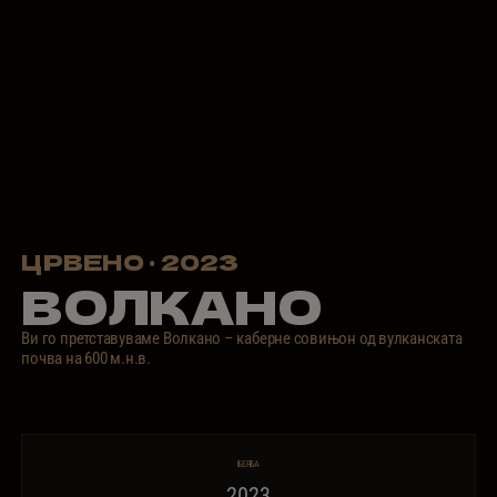
ЦРВЕНО · 2023
ВОЛКАНО
Ви го претставуваме Волкано – каберне совињон од вулканската
почва на 600 м.н.в.
БЕРБА
2023