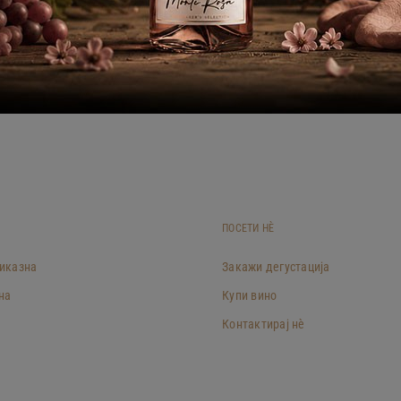
ПОСЕТИ НÈ
иказна
Закажи дегустација
на
Купи вино
Контактирај нè